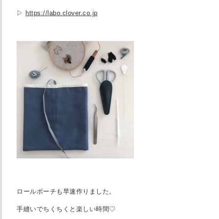
▷
https://labo.clover.co.jp
ロールポーチも早速作りました。
手縫いでちくちくと楽しい時間♡