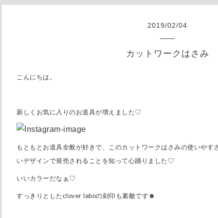
2019
/
02
/
04
カットワークはさみ
こんにちは。
新しくお気に入りのお道具が増えました♡
もともとお道具全般が好きで、このカットワークはさみの使いやす
いデザインで発売されることを知って心踊りました♡
いいカラーだなぁ♡
すっきりとしたclover laboの刻印も素敵です☻