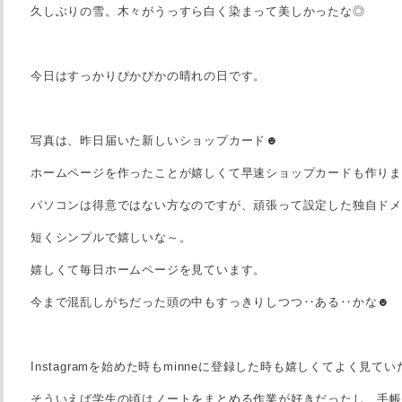
久しぶりの雪。木々がうっすら白く染まって美しかったな◎
今日はすっかりぴかぴかの晴れの日です。
写真は、昨日届いた新しいショップカード☻
ホームページを作ったことが嬉しくて早速ショップカードも作り
パソコンは得意ではない方なのですが、頑張って設定した独自ド
短くシンプルで嬉しいな～。
嬉しくて毎日ホームページを見ています。
今まで混乱しがちだった頭の中もすっきりしつつ‥ある‥かな☻
Instagramを始めた時もminneに登録した時も嬉しくてよく見
そういえば学生の頃はノートをまとめる作業が好きだったし、手