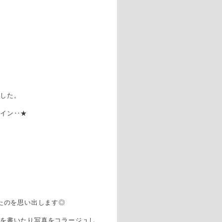
ました。
メイン‥★
ていたのを思い出します◎
帳を書いたり写真をコラージュし